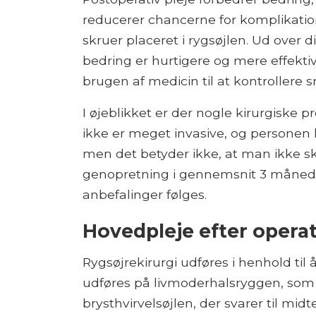
reducerer chancerne for komplikation
skruer placeret i rygsøjlen. Ud over d
bedring er hurtigere og mere effektiv
brugen af ​​medicin til at kontrollere 
I øjeblikket er der nogle kirurgiske 
ikke er meget invasive, og personen 
men det betyder ikke, at man ikke ska
genopretning i gennemsnit 3 månede
anbefalinger følges.
Hovedpleje efter opera
Rygsøjrekirurgi udføres i henhold ti
udføres på livmoderhalsryggen, som 
brysthvirvelsøjlen, der svarer til midt