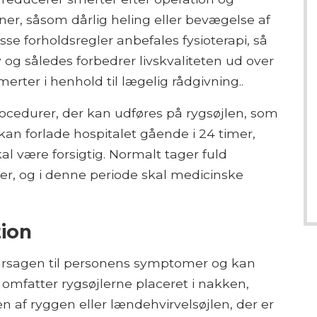
er, såsom dårlig heling eller bevægelse af
isse forholdsregler anbefales fysioterapi, så
 og således forbedrer livskvaliteten ud over
smerter i henhold til lægelig rådgivning..
procedurer, der kan udføres på rygsøjlen, som
kan forlade hospitalet gående i 24 timer,
l være forsigtig. Normalt tager fuld
r, og i denne periode skal medicinske
tion
l årsagen til personens symptomer og kan
omfatter rygsøjlerne placeret i nakken,
en af ​​ryggen eller lændehvirvelsøjlen, der er