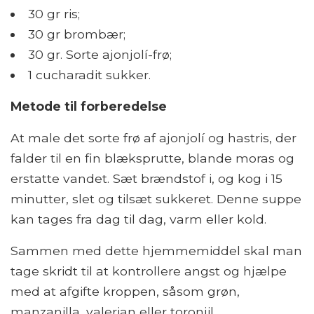
30 gr ris;
30 gr brombær;
30 gr. Sorte ajonjolí-frø;
1 cucharadit sukker.
Metode til forberedelse
At male det sorte frø af ajonjolí og hastris, der
falder til en fin blæksprutte, blande moras og
erstatte vandet. Sæt brændstof i, og kog i 15
minutter, slet og tilsæt sukkeret. Denne suppe
kan tages fra dag til dag, varm eller kold.
Sammen med dette hjemmemiddel skal man
tage skridt til at kontrollere angst og hjælpe
med at afgifte kroppen, såsom grøn,
manzanilla, valerian eller toronjil.