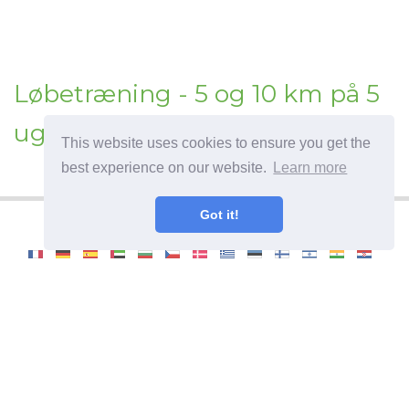
Løbetræning - 5 og 10 km på 5
uger
This website uses cookies to ensure you get the
best experience on our website.
Learn more
Got it!
©
2026
OdysseeDuBienEtre
Nyttige oplysninger og tip til en sund livsstil.