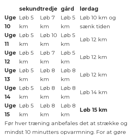
sekund
tredje
gård
lørdag
Uge
Løb 5
Løb 7
Løb 5
Løb 10 km og
10
km
km
km
sænk tiden
Uge
Løb 5
Løb 10
Løb 5
Løb 12 km
11
km
km
km
Uge
Løb 5
Løb 7
Løb 5
Løb 12 km
12
km
km
km
Uge
Løb 5
Løb 8
Løb 8
Løb 12 km
13
km
km
km
Uge
Løb 5
Løb 8
Løb 8
Løb 14 km
14
km
km
km
Uge
Løb 5
Løb 8
Løb 8
Løb 15 km
15
km
km
km
Før hver træning anbefales det at strække og
mindst 10 minutters opvarmning. For at gøre