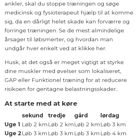
ankler, skal du stoppe træningen og søge
medicinsk og fysioterapeut hjælp til at komme
sig, da en dårligt helet skade kan forværre og
forringe træningen. Se de mest almindelige
årsager til løbsmerter, og hvordan man
undgår hver enkelt ved at klikke her.
Husk, at det også er meget vigtigt at styrke
dine muskler med øvelser som lokaliseret,
GAP eller Funktionel træning for at reducere
risikoen for gentagne belastningsskader..
At starte med at køre
sekund
tredje
gård
lørdag
Uge 1
Løb 2 km
Løb 2 km
Løb 2 km
Løb 3 km
Uge 2
Løb 3 km
Løb 3 km
Løb 3 km
Løb 4 km