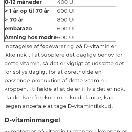
0-12 måneder
400 UI
> 1 år op til 70 år
600 UI
> 70 år
800 UI
embarazo
600 UI
Amning hos mødre
600 UI
Indtagelse af fødevarer rig på D-vitamin er
ikke nok til at supplere det daglige behov for
dette vitamin, så det er vigtigt at udsætte det
for sollys dagligt for at opretholde en
passende produktion af dette vitamin i
kroppen, i tilfælde af at de er i Hvis det er nok,
da det kan forekomme i kolde lande, kan
lægen anbefale at tage D-vitamintilskud..
D-vitaminmangel
Symptomer på vitamin D-mangel i kroppen er