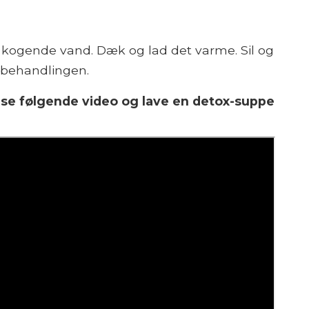
kogende vand. Dæk og lad det varme. Sil og
 behandlingen.
 se følgende video og lave en detox-suppe