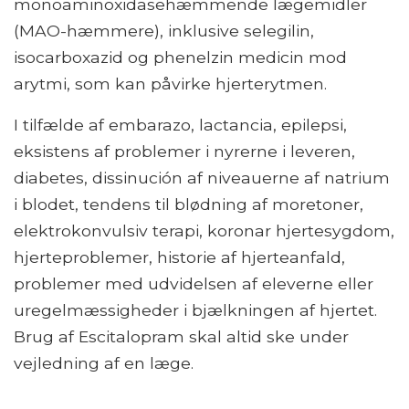
monoaminoxidasehæmmende lægemidler
(MAO-hæmmere), inklusive selegilin,
isocarboxazid og phenelzin medicin mod
arytmi, som kan påvirke hjerterytmen.
I tilfælde af embarazo, lactancia, epilepsi,
eksistens af problemer i nyrerne i leveren,
diabetes, dissinución af niveauerne af natrium
i blodet, tendens til blødning af moretoner,
elektrokonvulsiv terapi, koronar hjertesygdom,
hjerteproblemer, historie af hjerteanfald,
problemer med udvidelsen af ​​eleverne eller
uregelmæssigheder i bjælkningen af ​​hjertet.
Brug af Escitalopram skal altid ske under
vejledning af en læge.