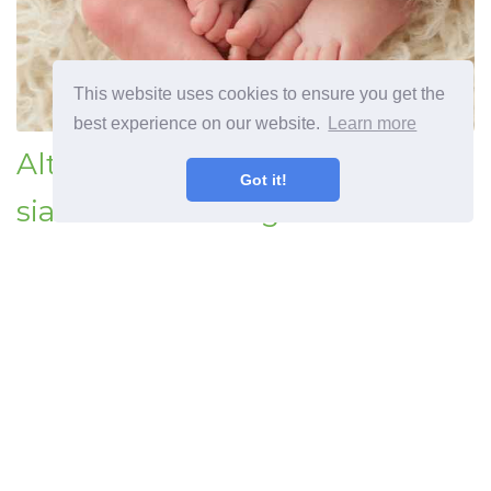
This website uses cookies to ensure you get the
best experience on our website.
Learn more
Alt om kirurgi for adskillelse af
Got it!
siamesiske tvillinger
Forrige artikel