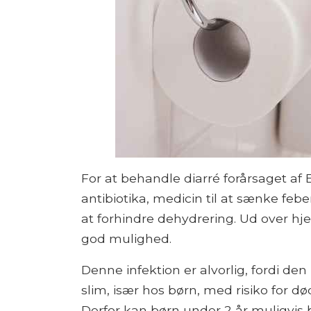
For at behandle diarré forårsaget af 
antibiotika, medicin til at sænke feb
at forhindre dehydrering. Ud over 
god mulighed.
Denne infektion er alvorlig, fordi de
slim, især hos børn, med risiko for d
Derfor kan børn under 2 år muligvis b