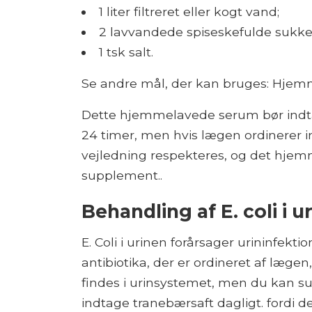
1 liter filtreret eller kogt vand;
2 lavvandede spiseskefulde sukke
1 tsk salt.
Se andre mål, der kan bruges: Hjem
Dette hjemmelavede serum bør indta
24 timer, men hvis lægen ordinerer i
vejledning respekteres, og det hjem
supplement..
Behandling af E. coli i u
E. Coli i urinen forårsager urininfek
antibiotika, der er ordineret af lægen
findes i urinsystemet, men du kan s
indtage tranebærsaft dagligt. fordi 