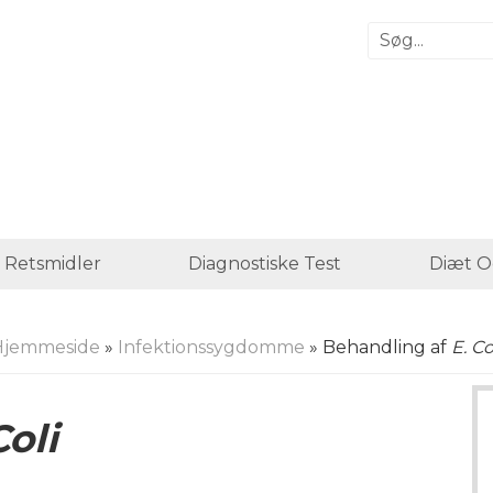
 Retsmidler
Diagnostiske Test
Diæt O
Hjemmeside
»
Infektionssygdomme
» Behandling af
E. Co
Coli