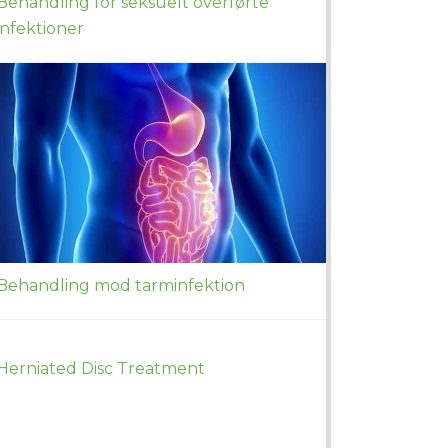
Behandling for seksuelt overførte
infektioner
Behandling mod tarminfektion
Herniated Disc Treatment