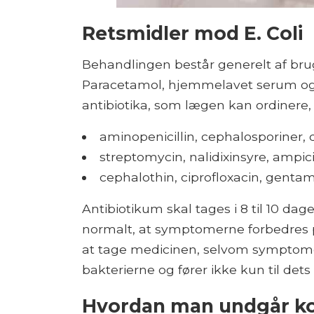
Retsmidler mod E. Coli
Behandlingen består generelt af bru
Paracetamol, hjemmelavet serum og b
antibiotika, som lægen kan ordinere,
aminopenicillin, cephalosporiner, 
streptomycin, nalidixinsyre, ampicil
cephalothin, ciprofloxacin, gentami
Antibiotikum skal tages i 8 til 10 da
normalt, at symptomerne forbedres 
at tage medicinen, selvom symptomern
bakterierne og fører ikke kun til det
Hvordan man undgår ko