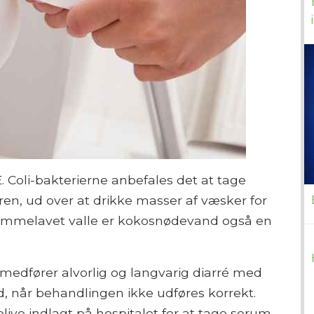
E. Coli-bakterierne anbefales det at tage
eren, ud over at drikke masser af væsker for
hjemmelavet valle er kokosnødevand også en
n medfører alvorlig og langvarig diarré med
ød, når behandlingen ikke udføres korrekt.
live indlagt på hospitalet for at tage serum