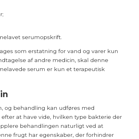
r;
melavet serumopskrift.
ges som erstatning for vand og varer kun
ndtagelse af andre medicin, skal denne
melavede serum er kun et terapeutisk
rin
tion, og behandling kan udføres med
, efter at have vide, hvilken type bakterie der
upplere behandlingen naturligt ved at
denne frugt har egenskaber, der forhindrer