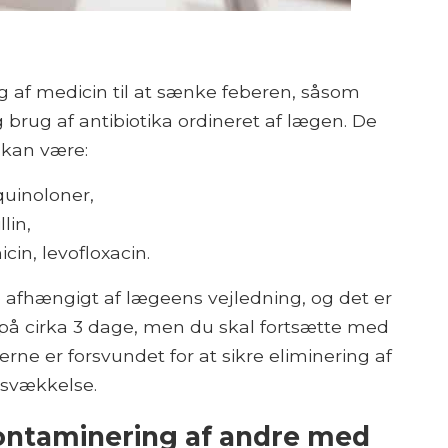
g af medicin til at sænke feberen, såsom
rug af antibiotika ordineret af lægen. De
 kan være:
quinoloner,
lin,
cin, levofloxacin.
ge afhængigt af lægeens vejledning, og det er
på cirka 3 dage, men du skal fortsætte med
e er forsvundet for at sikre eliminering af
s svækkelse.
ntaminering af andre med