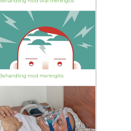
Behandling mod viral meningitis
Behandling mod meningitis