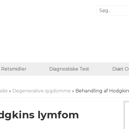
 Retsmidler
Diagnostiske Test
Diæt O
ide
»
Degenerative sygdomme
» Behandling af Hodgki
odgkins lymfom