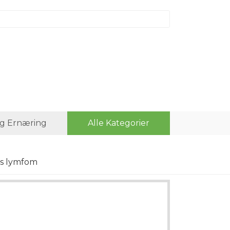
g Ernæring
Alle Kategorier
ns lymfom