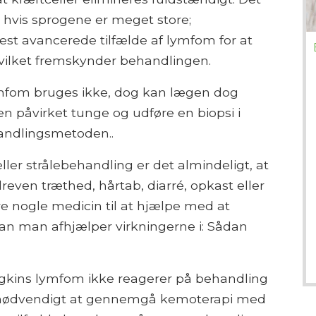
 hvis sprogene er meget store;
st avancerede tilfælde af lymfom for at
 hvilket fremskynder behandlingen.
lymfom bruges ikke, dog kan lægen dog
e en påvirket tunge og udføre en biopsi i
handlingsmetoden..
er strålebehandling er det almindeligt, at
reven træthed, hårtab, diarré, opkast eller
e nogle medicin til at hjælpe med at
an man afhjælper virkningerne i: Sådan
odgkins lymfom ikke reagerer på behandling
e nødvendigt at gennemgå kemoterapi med