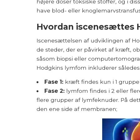
højere doser toksiske stoffer, og i d
have blod- eller knoglemarvstransfus
Hvordan iscenesættes
Iscenesættelsen af ​​udviklingen af ​​
de steder, der er påvirket af kræft, o
såsom biopsi eller computertomografi
Hodgkins lymfom inkluderer således
Fase 1:
kræft findes kun i 1 gruppe
Fase 2:
lymfom findes i 2 eller fle
flere grupper af lymfeknuder. På det
den ene side af membranen;