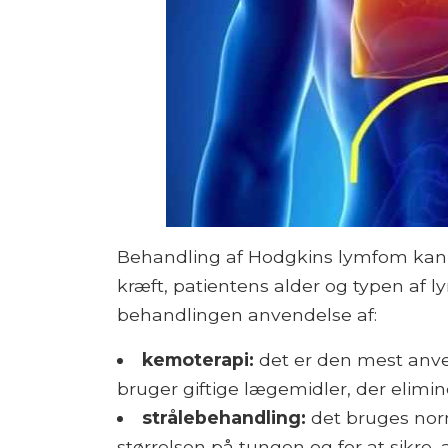
Behandling af Hodgkins lymfom kan v
kræft, patientens alder og typen af ​​
behandlingen anvendelse af:
kemoterapi:
det er den mest anv
bruger giftige lægemidler, der elimin
strålebehandling:
det bruges norm
størrelsen på tungen og for at sikre, 