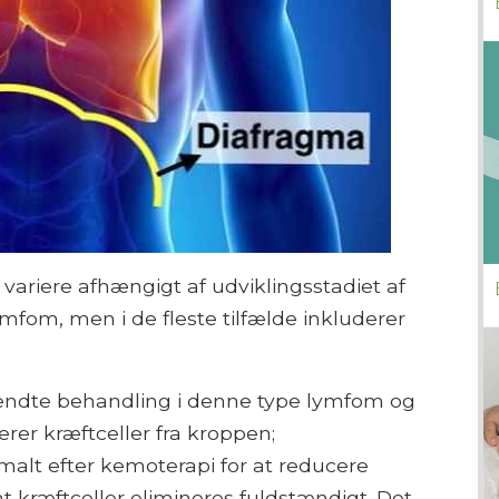
ariere afhængigt af udviklingsstadiet af
lymfom, men i de fleste tilfælde inkluderer
endte behandling i denne type lymfom og
erer kræftceller fra kroppen;
alt efter kemoterapi for at reducere
at kræftceller elimineres fuldstændigt. Det